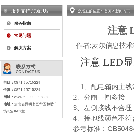
服务支持 / Join Us
您现在的位置：
首页
>
新闻内页
服务指南
注意
常见问题
作者:麦尔信息技术有限
解决方案
注意 LE
电话：
0871-65715229
1、配电箱内主线
传真：
0871-65715229
2、分闸一闸多接。
网址：
www.chinaaitee.com
地址：
云南省昆明市五华区和谐广
3、左侧接线不合理
场B座3603室
4、接地线颜色不符
参考标准：GB5048